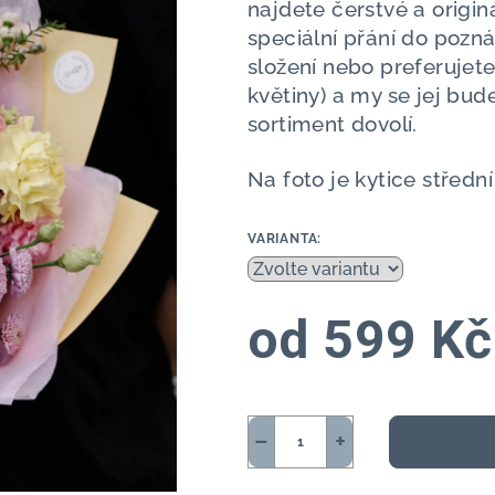
najdete čerstvé a origin
speciální přání do pozná
složení nebo preferujet
květiny) a my se jej bud
sortiment dovolí.
Na foto je kytice střední 
VARIANTA:
od
599 Kč
Měrná
cena:
−
+