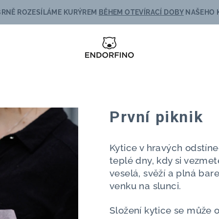
BRNĚ ROZESÍLÁME KURÝREM
BĚHEM OTEVÍRACÍ DOBY
NAŠEHO K
První piknik
Kytice v hravých odstíne
teplé dny, kdy si vezmet
veselá, svěží a plná bar
venku na slunci.
Složení kytice se může od 