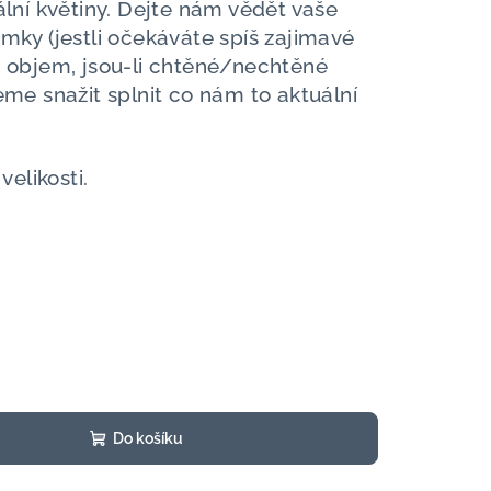
ální květiny. Dejte nám vědět vaše
mky (jestli očekáváte spíš zajimavé
e objem, jsou-li chtěné/nechtěné
eme snažit splnit co nám to aktuální
velikosti.
Do košíku