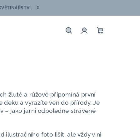
VĚTINÁŘSTVÍ.
Hledat
Přihlášení
Nákupní
košík
ch žluté a růžové připomíná první
e deku a vyrazíte ven do přírody. Je
ev – jako jarní odpoledne strávené
ilustračního foto lišit, ale vždy v ni